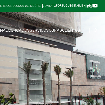
PORTUGUÊS
ENGLISH
ALHE CONOSCO
CANAL DE ÉTICA
CONTATO
ONAL
MERCADOS
SERVIÇOS
OBRAS
CLIENTES