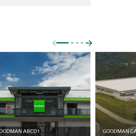
OODMAN ABCD1
GOODMAN C