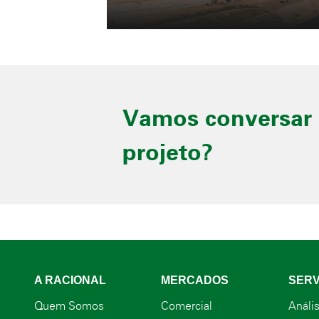
Vamos conversar 
projeto?
A RACIONAL
MERCADOS
SERV
Quem Somos
Comercial
Anális